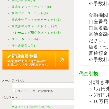
軟式外野手用(5)
※手数料
軟式キャッチャーミット(6)
軟式ファーストミット(6)
金融機関
軟式少年用キャッチャーミット(2)
口座番号：
軟式少年用ファーストミット(2)
口座名義
トレーニング用グラブ・ミット(1)
※他金融
スラッガーラベル(1)
ださい。
湯もみ型付け(1)
店名：七
普通預金 
※手数料
代金引換
メールアドレス
(代引き
～1万円未
コンピューターに記憶する
～3万円未
パスワード
～10万円
パスワードを忘れた方はこちら