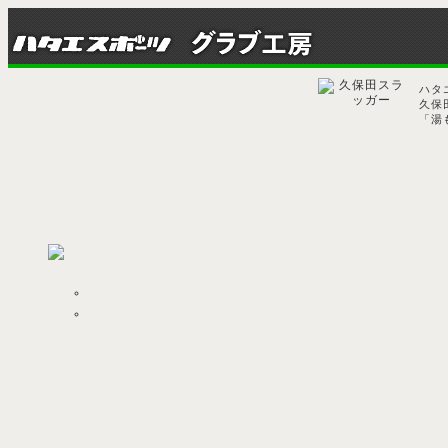
ハタ
久保
「湯