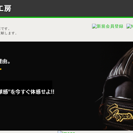
、
店です。
貢献します。