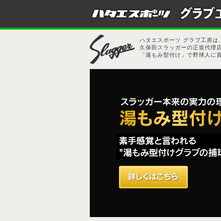
ハタエスポーツ グラブ工房は
久保田スラッガーの正規代理
「湯もみ型付け」で野球人に